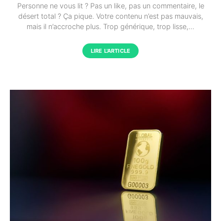
Personne ne vous lit ? Pas un like, pas un commentaire, le
désert total ? Ça pique. Votre contenu n’est pas mauvais,
mais il n’accroche plus. Trop générique, trop lisse,…
LIRE L'ARTICLE