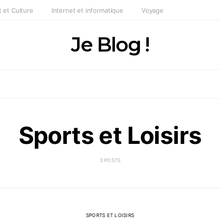
t et Culture
Internet et informatique
Voyage
Je Blog !
Sports et Loisirs
3 POSTS
SPORTS ET LOISIRS