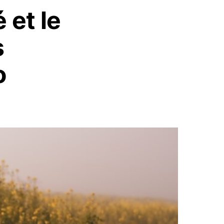
 et le
s
o