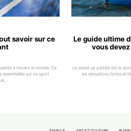
tout savoir sur ce
Le guide ultime d
ant
vous devez 
ularité à travers le monde. Ce
Le stand up paddle est le spo
s essentielles sur ce sport
les sensations fortes et l’
Que…
FAMILLE
ART ET CULTURE
BUSIN