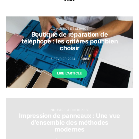
COMMERCE ET SERVICE
Boutique de réparation de
téléphone : les critères pour bien
choisir
15 FÉVRIER 2024
JULIE
LIRE L'ARTICLE
INDUSTRIE & ENTREPRISE
Impression de panneaux : Une vue
d’ensemble des méthodes
modernes