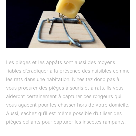
Les pièges et les appâts sont aussi des moyens
fiables d’éradiquer à la présence des nuisibles comme
les rats dans une habitation. N’hésitez donc pas à
vous procurer des pièges à souris et à rats. Ils vous
aideront certainement à capturer ces rongeurs qui
vous agacent pour les chasser hors de votre domicile.
Aussi, sachez qu’il est même possible d’utiliser des
pièges collants pour capturer les insectes rampants.