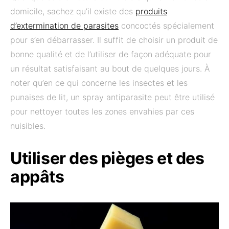
domicile, sachez qu’il existe des
produits
d’extermination de parasites
concoctés spécialement
pour s’en débarrasser. Il suffit de choisir un produit de
bonne qualité et de l’utiliser de façon adéquate pour
un résultat satisfaisant au bout de quelques jours. À
noter qu’en ce qui concerne les insectes et les
punaises de lit, un spray antiparasite peut être utilisé
pour nettoyer toutes les zones envahies par ces
nuisibles.
Utiliser des pièges et des
appâts