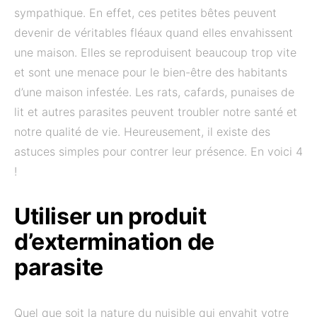
sympathique. En effet, ces petites bêtes peuvent
devenir de véritables fléaux quand elles envahissent
une maison. Elles se reproduisent beaucoup trop vite
et sont une menace pour le bien-être des habitants
d’une maison infestée. Les rats, cafards, punaises de
lit et autres parasites peuvent troubler notre santé et
notre qualité de vie. Heureusement, il existe des
astuces simples pour contrer leur présence. En voici 4
!
Utiliser un produit
d’extermination de
parasite
Quel que soit la nature du nuisible qui envahit votre