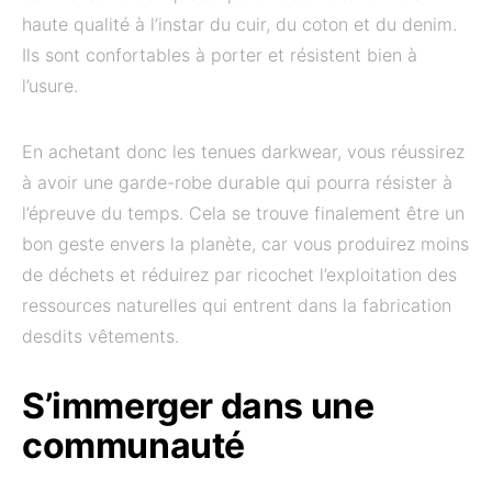
haute qualité à l’instar du cuir, du coton et du denim.
Ils sont confortables à porter et résistent bien à
l’usure.
En achetant donc les tenues darkwear, vous réussirez
à avoir une garde-robe durable qui pourra résister à
l’épreuve du temps. Cela se trouve finalement être un
bon geste envers la planète, car vous produirez moins
de déchets et réduirez par ricochet l’exploitation des
ressources naturelles qui entrent dans la fabrication
desdits vêtements.
S’immerger dans une
communauté