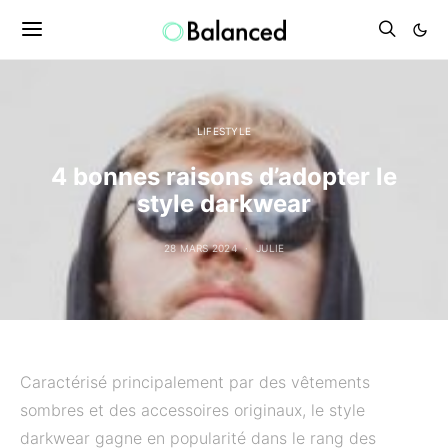
LIFESTYLE
4 bonnes raisons d’adopter le
style darkwear
28 MARS 2024
JULIE
Caractérisé principalement par des vêtements
sombres et des accessoires originaux, le style
darkwear gagne en popularité dans le rang des