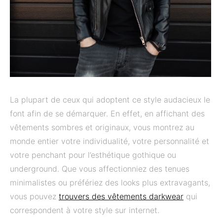
La plupart de ceux qui adoptent ce style audacieux le
font afin de se démarquer. En effet, en affichant des
vêtements sombres et originaux, vous montrez au
monde entier votre individualité, votre personnalité et
votre penchant pour l’esthétique gothique ou
underground. Que vous affectionniez des tenues
minimalistes ou préfériez des looks plus extravagants,
vous pouvez
trouvers des vêtements darkwear
qui
correspondent à votre style sur internet.