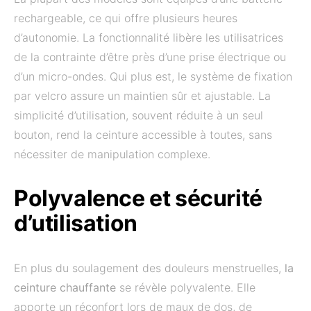
rechargeable, ce qui offre plusieurs heures
d’autonomie. La fonctionnalité libère les utilisatrices
de la contrainte d’être près d’une prise électrique ou
d’un micro-ondes. Qui plus est, le système de fixation
par velcro assure un maintien sûr et ajustable. La
simplicité d’utilisation, souvent réduite à un seul
bouton, rend la ceinture accessible à toutes, sans
nécessiter de manipulation complexe.
Polyvalence et sécurité
d’utilisation
En plus du soulagement des douleurs menstruelles,
la
ceinture chauffante
se révèle polyvalente. Elle
apporte un réconfort lors de maux de dos, de