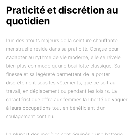
Praticité et discrétion au
quotidien
L’un des atouts majeurs de la ceinture chauffante
menstruelle réside dans sa praticité. Conçue pour
s’adapter au rythme de vie moderne, elle se révèle
bien plus commode qu’une bouillotte classique. Sa
finesse et sa légèreté permettent de la porter
discrètement sous les vêtements, que ce soit au
travail, en déplacement ou pendant les loisirs. La
caractéristique offre aux femmes
la liberté de vaquer
à leurs occupations
tout en bénéficiant d’un
soulagement continu.
La plupart des modèles sont équipés d’une batterie