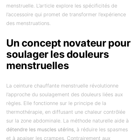
menstruelle. L’article explore les spécificités de
l’accessoire qui promet de transformer l’expérience
des menstruations.
Un concept novateur pour
soulager les douleurs
menstruelles
La ceinture chauffante menstruelle révolutionne
l’approche du soulagement des douleurs liées aux
règles. Elle fonctionne sur le principe de la
thermothérapie, en diffusant une chaleur contrôlée
sur la zone abdominale. La méthode naturelle aide à
détendre les muscles utérins
, à réduire les spasmes
et à apaiser les crampes. Contrairement aux