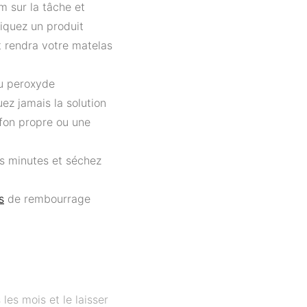
m sur la tâche et
liquez un produit
t rendra votre matelas
du peroxyde
ez jamais la solution
ffon propre ou une
es minutes et séchez
s
de rembourrage
les mois et le laisser