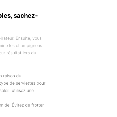
ples, sachez-
irateur. Ensuite, vous
imine les champignons
ur résultat lors du
en raison du
 type de serviettes pour
leil, utilisez une
umide. Évitez de frotter