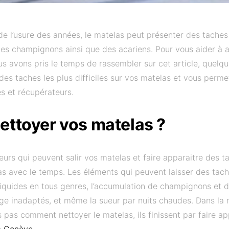
 de l’usure des années, le matelas peut présenter des taches
 les champignons ainsi que des acariens. Pour vous aider 
us avons pris le temps de rassembler sur cet article, quelqu
es taches les plus difficiles sur vos matelas et vous permet
s et récupérateurs.
ttoyer vos matelas ?
eurs qui peuvent salir vos matelas et faire apparaitre des t
las avec le temps. Les éléments qui peuvent laisser des tach
 liquides en tous genres, l’accumulation de champignons et d’
age inadaptés, et même la sueur par nuits chaudes. Dans l
 pas comment nettoyer le matelas, ils finissent par faire ap
à Genève
.