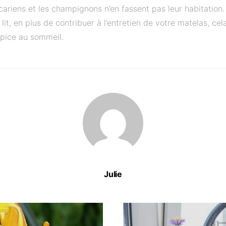
acariens et les champignons n’en fassent pas leur habitation
lit, en plus de contribuer à l’entretien de votre matelas, ce
pice au sommeil.
Julie