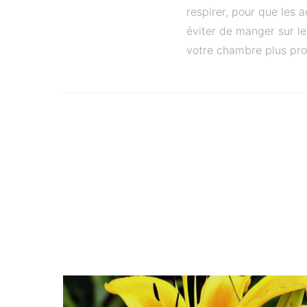
respirer, pour que les 
éviter de manger sur le 
votre chambre plus pro