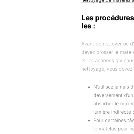
Les procédures
les :
Avant de nettoyer ou d’
devez brosser le matel
et les acariens qui caus
nettoyage, vous devez s
N’utilisez jamais 
déversement d’un l
absorber le maximu
lumière indirecte 
Pour certaines tâc
le matelas pour ne