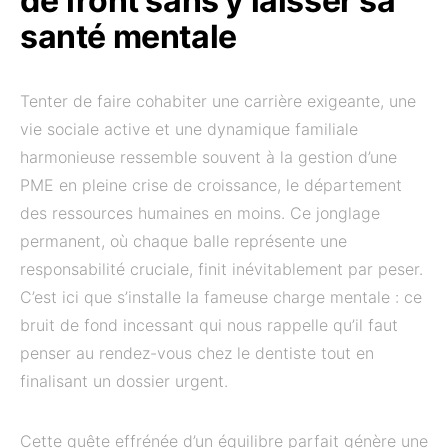
de front sans y laisser sa
santé mentale
Tenter de faire cohabiter une carrière exigeante, une
vie sociale active et une dynamique familiale
harmonieuse ressemble souvent à la gestion d’une
PME en pleine crise de croissance, le département
des ressources humaines en moins. Ce jonglage
permanent, où chaque balle représente une
responsabilité cruciale, finit inévitablement par peser.
C’est ici que s’installe la fameuse charge mentale : ce
bruit de fond incessant qui nous rappelle qu’il faut
penser au rendez-vous chez le dentiste tout en
finalisant un dossier urgent.
Cette quête effrénée d’un équilibre parfait génère une