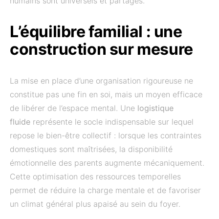
humains sont universels et partagés.
L’équilibre familial : une
construction sur mesure
La mise en place d’une organisation rigoureuse ne
constitue pas une fin en soi, mais un moyen efficace
de libérer de l’espace mental. Une
logistique
fluide
représente le socle indispensable sur lequel
repose le bien-être collectif : lorsque les contraintes
domestiques sont maîtrisées, la disponibilité
émotionnelle des parents augmente mécaniquement.
Cette optimisation des ressources temporelles
permet de réduire la charge mentale et de favoriser
un climat général plus apaisé au sein du foyer.