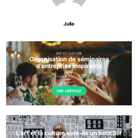
Julie
ART ET CULTURE
Organisation de séminaires
d’entreprise inspirants
20 JANVIER 2026
JULIE
LIRE L'ARTICLE
ART ET CULTURE
L’art et la culture sont-ils un bouclier