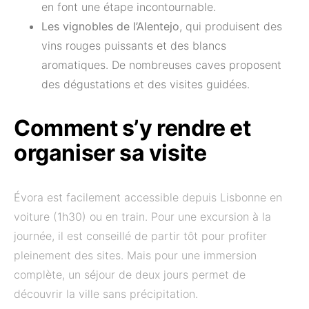
en font une étape incontournable.
Les vignobles de l’Alentejo
, qui produisent des
vins rouges puissants et des blancs
aromatiques. De nombreuses caves proposent
des dégustations et des visites guidées.
Comment s’y rendre et
organiser sa visite
Évora est facilement accessible depuis Lisbonne en
voiture (1h30) ou en train. Pour une excursion à la
journée, il est conseillé de partir tôt pour profiter
pleinement des sites. Mais pour une immersion
complète, un séjour de deux jours permet de
découvrir la ville sans précipitation.