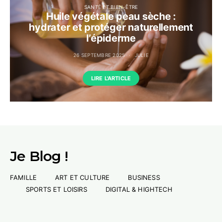
SANTÉ ET BIEN-ÊTRE
Huile végétale peau sèche :
hydrater et protéger naturellement
l’épiderme
26 SEPTEMBRE 2025
JULIE
LIRE L'ARTICLE
Je Blog !
FAMILLE
ART ET CULTURE
BUSINESS
SPORTS ET LOISIRS
DIGITAL & HIGHTECH