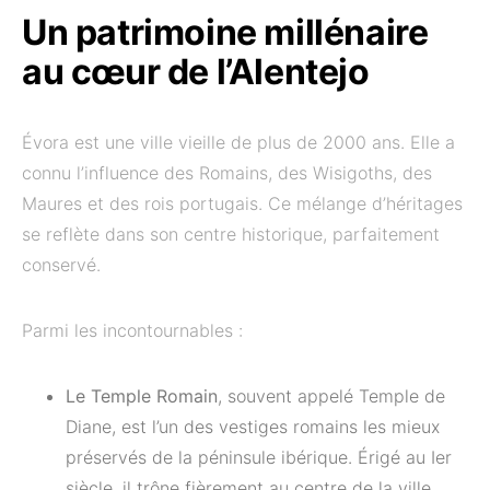
Un patrimoine millénaire
au cœur de l’Alentejo
Évora est une ville vieille de plus de 2000 ans. Elle a
connu l’influence des Romains, des Wisigoths, des
Maures et des rois portugais. Ce mélange d’héritages
se reflète dans son centre historique, parfaitement
conservé.
Parmi les incontournables :
Le Temple Romain
, souvent appelé Temple de
Diane, est l’un des vestiges romains les mieux
préservés de la péninsule ibérique. Érigé au Ier
siècle, il trône fièrement au centre de la ville.