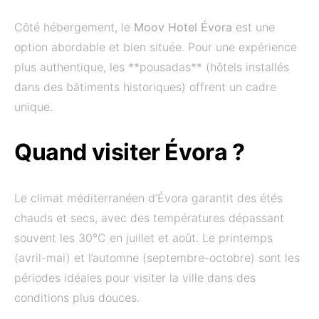
Côté hébergement, le
Moov Hotel Évora
est une
option abordable et bien située. Pour une expérience
plus authentique, les **pousadas** (hôtels installés
dans des bâtiments historiques) offrent un cadre
unique.
Quand visiter Évora ?
Le climat méditerranéen d’Évora garantit des étés
chauds et secs, avec des températures dépassant
souvent les 30°C en juillet et août. Le printemps
(avril-mai) et l’automne (septembre-octobre) sont les
périodes idéales pour visiter la ville dans des
conditions plus douces.