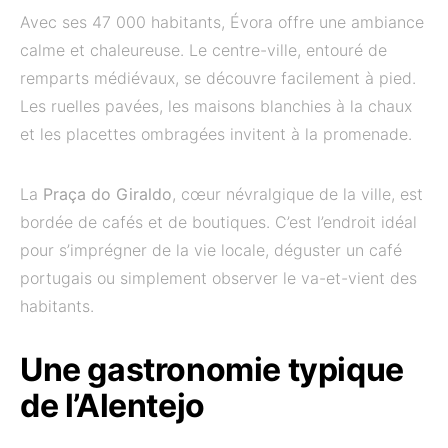
Avec ses 47 000 habitants, Évora offre une ambiance
calme et chaleureuse. Le centre-ville, entouré de
remparts médiévaux, se découvre facilement à pied.
Les ruelles pavées, les maisons blanchies à la chaux
et les placettes ombragées invitent à la promenade.
La
Praça do Giraldo
, cœur névralgique de la ville, est
bordée de cafés et de boutiques. C’est l’endroit idéal
pour s’imprégner de la vie locale, déguster un café
portugais ou simplement observer le va-et-vient des
habitants.
Une gastronomie typique
de l’Alentejo