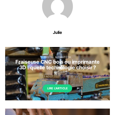
Julie
DIGITAL & HIGHTECH
Fraiseuse CNC bois ou imprimante
3D : quelle technologie choisir ?
15 AOÛT 2025
JULIE
LIRE L'ARTICLE