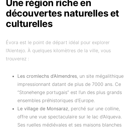
Une région riche en
découvertes naturelles et
culturelles
Évora est le point de départ idéal pour explorer
l’Alentejo. À quelques kilomètres de la ville, vous
trouverez :
Les cromlechs d’Almendres
, un site mégalithique
impressionnant datant de plus de 7000 ans. Ce
“Stonehenge portugais” est l’un des plus grands
ensembles préhistoriques d’Europe.
Le village de Monsaraz
, perché sur une colline,
offre une vue spectaculaire sur le lac d’Alqueva.
Ses ruelles médiévales et ses maisons blanches