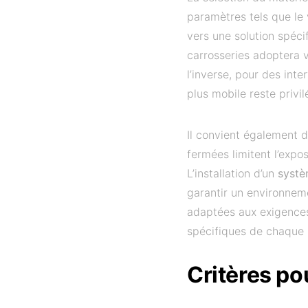
paramètres tels que le v
vers une solution spéci
carrosseries adoptera 
l’inverse, pour des int
plus mobile reste privil
Il convient également d
fermées limitent l’expos
L’installation d’un
systè
garantir un environneme
adaptées aux exigences
spécifiques de chaque 
Critères po