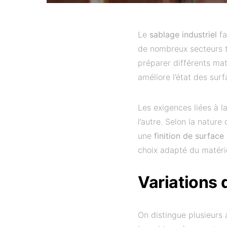
Le
sablage industriel
fa
de nombreux secteurs te
préparer différents mat
améliore l’état des sur
Les exigences liées à l
l’autre. Selon la nature
une
finition de surface
choix adapté du matérie
Variations 
On distingue plusieurs