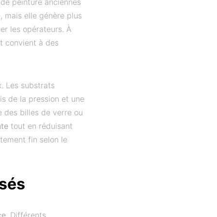
de peinture anciennes
, mais elle génère plus
r les opérateurs. À
et convient à des
x. Les substrats
is de la pression et une
e des billes de verre ou
nte
tout en réduisant
tement fin selon le
isés
ce
. Différents