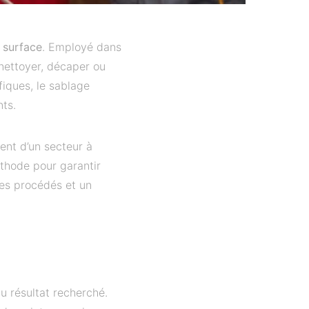
 surface
. Employé dans
 nettoyer, décaper ou
fiques, le sablage
nts.
ent d’un secteur à
méthode pour garantir
es procédés et un
u résultat recherché.