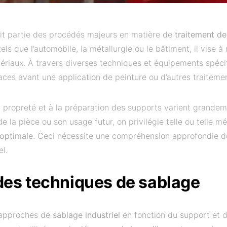
it partie des procédés majeurs en matière de
traitement de
ls que l’automobile, la métallurgie ou le bâtiment, il vise à
ériaux. À travers diverses techniques et équipements spéci
faces avant une application de peinture ou d’autres traiteme
a propreté et à la préparation des supports varient grandem
 de la pièce ou son usage futur, on privilégie telle ou telle 
 optimale
. Ceci nécessite une compréhension approfondie d
l.
des techniques de sablage
 approches de
sablage industriel
en fonction du support et d