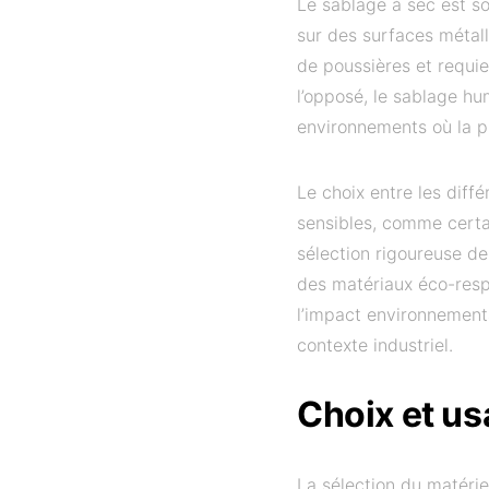
Le sablage à sec est so
sur des surfaces métall
de poussières et requi
l’opposé, le sablage hu
environnements où la pr
Le choix entre les diff
sensibles, comme certai
sélection rigoureuse de
des matériaux éco-res
l’impact environnementa
contexte industriel.
Choix et u
La sélection du matérie