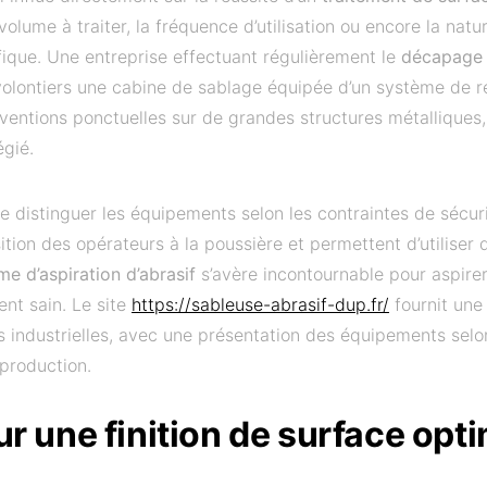
olume à traiter, la fréquence d’utilisation ou encore la natur
fique. Une entreprise effectuant régulièrement le
décapage d
volontiers une cabine de sablage équipée d’un système de re
erventions ponctuelles sur de grandes structures métalliques,
égié.
e distinguer les équipements selon les contraintes de sécur
ition des opérateurs à la poussière et permettent d’utiliser 
me d’aspiration d’abrasif
s’avère incontournable pour aspirer
nt sain. Le site
https://sableuse-abrasif-dup.fr/
fournit une
 industrielles, avec une présentation des équipements selo
production.
ur une finition de surface opt