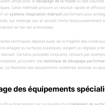
uvent utilisé pour le
décapage de la rouille
ou des couches 
iques. Cette méthode procure un résultat rapide et efficace
ert un
système d’aspiration d’abrasif
performant pour protége
mide, qui mélange eau et abrasif, limite l’empoussièrement 
opreté de l’air est primordiale.
érentes techniques dépend aussi de la fragilité des matériau
ns alliages ou surfaces plastiques, exigent un réglage préc
 l’abrasif. Certains procédés innovants, utilisant par exempl
ponsables, procurent une
technique de décapage performa
l. La flexibilité des équipements modernes autorise un ajus
sage des équipements spécial
l influe directement sur la réussite d’un
traitement de surfa