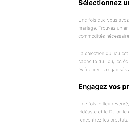
Sélectionnez un
Une fois que vous avez
mariage. Trouvez un end
commodités nécessaires 
La sélection du lieu es
capacité du lieu, les é
événements organisés a
Engagez vos pr
Une fois le lieu réservé
vidéaste et le DJ ou le
rencontrez les prestata