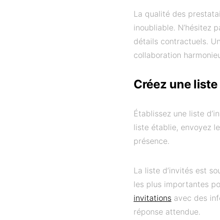
La qualité des prestata
inoubliable. N’hésitez p
détails contractuels. 
collaboration harmonie
Créez une liste 
Établissez une liste d’
liste établie, envoyez l
présence.
La liste d’invités est s
les plus importantes po
invitations
avec des info
réponse attendue.