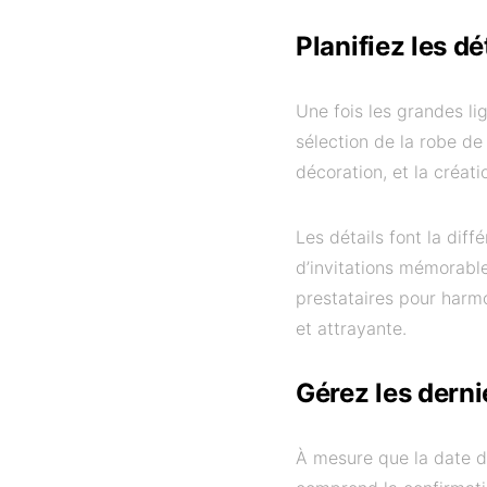
Planifiez les dé
Une fois les grandes li
sélection de la robe de
décoration, et la créat
Les détails font la dif
d’invitations mémorable
prestataires pour harmo
et attrayante.
Gérez les derni
À mesure que la date de