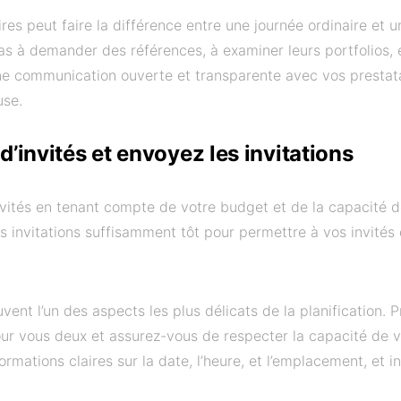
ires peut faire la différence entre une journée ordinaire et
as à demander des références, à examiner leurs portfolios, et
Une communication ouverte et transparente avec vos prestata
use.
d’invités et envoyez les invitations
invités en tenant compte de votre budget et de la capacité de
es invitations suffisamment tôt pour permettre à vos invités d
ouvent l’un des aspects les plus délicats de la planification. 
ur vous deux et assurez-vous de respecter la capacité de vo
rmations claires sur la date, l’heure, et l’emplacement, et in