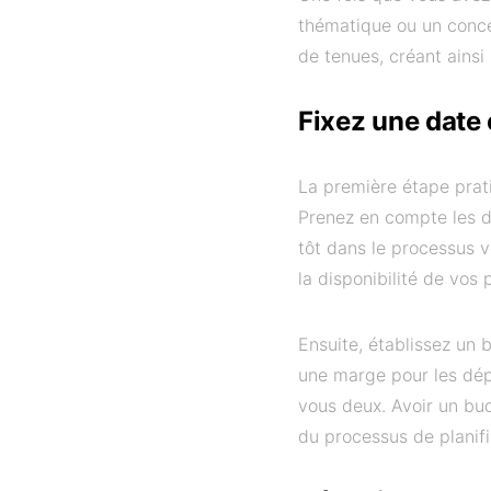
thématique ou un conce
de tenues, créant ainsi
Fixez une date
La première étape prat
Prenez en compte les di
tôt dans le processus v
la disponibilité de vos 
Ensuite, établissez un
une marge pour les dép
vous deux. Avoir un bud
du processus de planifi