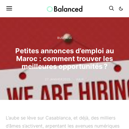
BUSINESS
Petites annonces d’emploi au
Maroc : comment trouver les
meilleures opportunités ?
27 JANVIER 2025
JULIE
L’aube se lève sur Casablanca, et déjà, des milliers
d’âmes s’activent, arpentant les avenues numériques