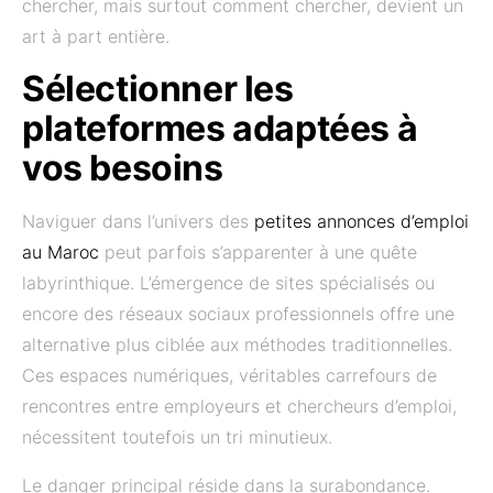
chercher, mais surtout comment chercher, devient un
art à part entière.
Sélectionner les
plateformes adaptées à
vos besoins
Naviguer dans l’univers des
petites annonces d’emploi
au Maroc
peut parfois s’apparenter à une quête
labyrinthique. L’émergence de sites spécialisés ou
encore des réseaux sociaux professionnels offre une
alternative plus ciblée aux méthodes traditionnelles.
Ces espaces numériques, véritables carrefours de
rencontres entre employeurs et chercheurs d’emploi,
nécessitent toutefois un tri minutieux.
Le danger principal réside dans la surabondance.