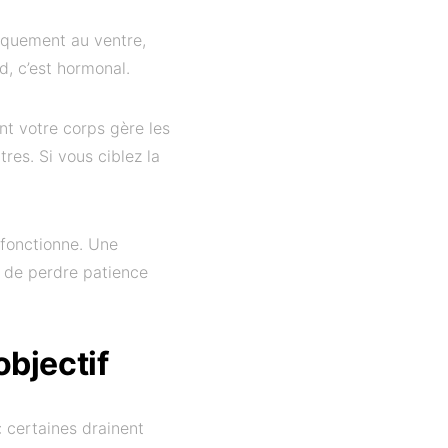
iquement au ventre,
d, c’est hormonal.
nt votre corps gère les
res. Si vous ciblez la
 fonctionne. Une
et de perdre patience
objectif
 certaines drainent