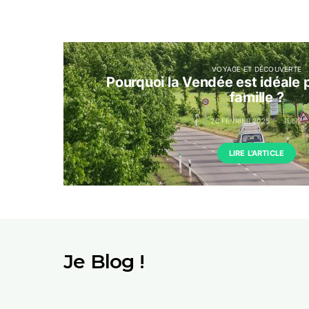
VOYAGE ET DÉCOUVERTE
Pourquoi la Vendée est idéale
famille ?
26 FÉVRIER 2025
JULIE
LIRE L'ARTICLE
Je Blog !