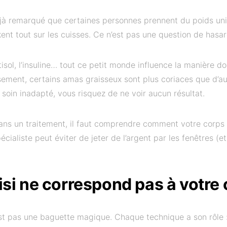
jà remarqué que certaines personnes prennent du poids un
kent tout sur les cuisses. Ce n’est pas une question de hasar
isol, l’insuline… tout ce petit monde influence la manière do
ement, certains amas graisseux sont plus coriaces que d’aut
oin inadapté, vous risquez de ne voir aucun résultat.
ans un traitement, il faut comprendre comment votre corps
écialiste peut éviter de jeter de l’argent par les fenêtres (
isi ne correspond pas à votre 
est pas une baguette magique. Chaque technique a son rôle :