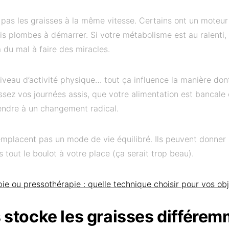
pas les graisses à la même vitesse. Certains ont un moteur 
ois plombes à démarrer. Si votre métabolisme est au ralenti,
du mal à faire des miracles.
 niveau d’activité physique… tout ça influence la manière don
ssez vos journées assis, que votre alimentation est bancal
ttendre à un changement radical.
emplacent pas un mode de vie équilibré. Ils peuvent donner
s tout le boulot à votre place (ça serait trop beau).
ie ou pressothérapie : quelle technique choisir pour vos obj
 stocke les graisses différe