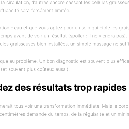
t la circulation, d’autres encore cassent les cellules graisseu
efficacité sera forcément limitée.
ntion d’eau et que vous optez pour un soin qui cible les gra
emps avant de voir un résultat (spoiler : il ne viendra pas).
ules graisseuses bien installées, un simple massage ne suffi
hnique au problème. Un bon diagnostic est souvent plus effi
 (et souvent plus coûteux aussi).
ez des résultats trop rapides
merait tous voir une transformation immédiate. Mais le corp
entimètres demande du temps, de la régularité et un mini