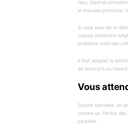
l’eau, d’autres stimulen
le mauvais protocole, l’
Si vous avez de la réte
risquez d’attendre longt
problème vient des cell
Il faut adapter la tec
de soins pris au hasard
Vous attend
Soyons honnêtes, on ai
comme ça. Perdre des c
parallèle.