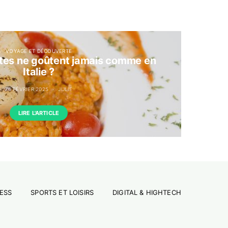
VOYAGE ET DÉCOUVERTE
tes ne goûtent jamais comme en
Italie ?
26 FÉVRIER 2025
JULIE
LIRE L'ARTICLE
ESS
SPORTS ET LOISIRS
DIGITAL & HIGHTECH