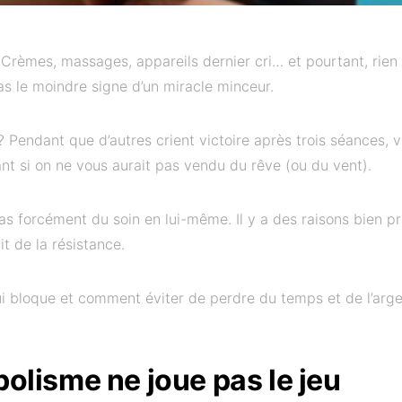
 Crèmes, massages, appareils dernier cri… et pourtant, rien
s le moindre signe d’un miracle minceur.
 ? Pendant que d’autres crient victoire après trois séances, 
nt si on ne vous aurait pas vendu du rêve (ou du vent).
s forcément du soin en lui-même. Il y a des raisons bien pr
t de la résistance.
 bloque et comment éviter de perdre du temps et de l’arg
.
olisme ne joue pas le jeu