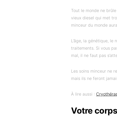
Tout le monde ne brûle 
vieux diesel qui met tr
minceur du monde aura 
L’âge, la génétique, le
traitements. Si vous pa
mal, il ne faut pas s’a
Les soins minceur ne r
mais ils ne feront jamai
À lire aussi :
Cryothérap
Votre corps