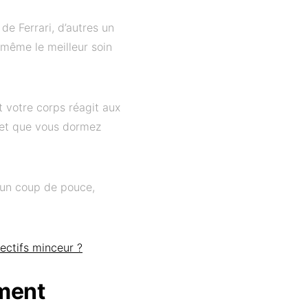
de Ferrari, d’autres un
 même le meilleur soin
t votre corps réagit aux
e et que vous dormez
 un coup de pouce,
ectifs minceur ?
mment