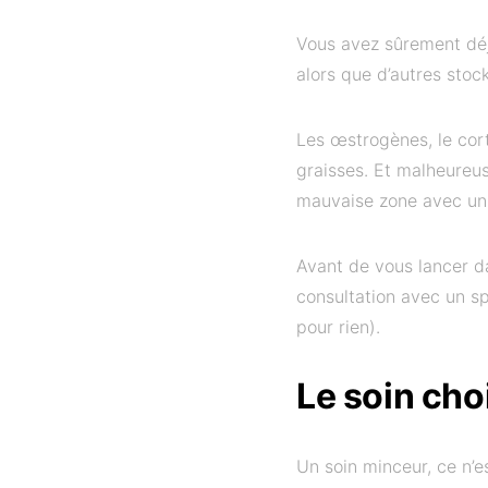
Vous avez sûrement dé
alors que d’autres stoc
Les œstrogènes, le cort
graisses. Et malheureus
mauvaise zone avec un s
Avant de vous lancer d
consultation avec un sp
pour rien).
Le soin cho
Un soin minceur, ce n’