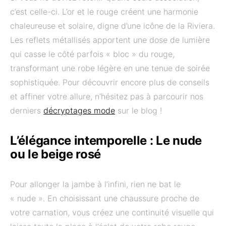
c’est celle-ci. L’or et le rouge créent une harmonie
chaleureuse et solaire, digne d’une icône de la Riviera.
Les reflets métallisés apportent une dose de lumière
qui casse le côté parfois « bloc » du rouge,
transformant une robe légère en une tenue de soirée
sophistiquée. Pour découvrir encore plus de conseils
et affiner votre allure, n’hésitez pas à parcourir nos
derniers
décryptages mode
sur le blog !
L’élégance intemporelle : Le nude
ou le beige rosé
Pour allonger la jambe à l’infini, rien ne bat le
« nude ». En choisissant une chaussure proche de
votre carnation, vous créez une continuité visuelle qui