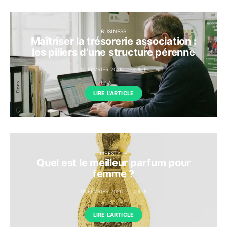
BUSINESS
Maîtriser la trésorerie association :
les piliers d’une structure pérenne
14 FÉVRIER 2026
JULIE
LIRE L'ARTICLE
LIFESTYLE
Quel est le meilleur parfum pour
femme ?
18 FÉVRIER 2026
JULIE
LIRE L'ARTICLE