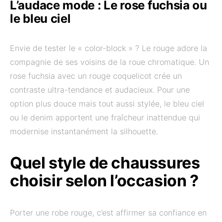
L’audace mode : Le rose fuchsia ou
le bleu ciel
Envie de tester le « color-block » ? Le rouge adore la
compagnie de ses voisins de la roue chromatique. Un
rose fuchsia avec un rouge coquelicot crée un
contraste ultra-tendance et audacieux. Pour une
option plus douce mais tout aussi stylée, le bleu ciel
ou le denim apportent une fraîcheur inattendue qui
modernise instantanément la silhouette.
Quel style de chaussures
choisir selon l’occasion ?
Porter une robe rouge, c’est affirmer sa confiance en