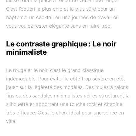
laisse toute la place à l’éclat de votre robe rouge.
C’est l’option la plus chic et la plus sûre pour un
baptême, un cocktail ou une journée de travail où
vous voulez rester élégante sans en faire trop.
Le contraste graphique : Le noir
minimaliste
Le rouge et le noir, c’est le grand classique
indémodable. Pour éviter le côté trop sévère en été,
jouez sur la légèreté des modèles. Des mules à talons
fins ou des sandales minimalistes noires structurent la
silhouette et apportent une touche rock et citadine
très efficace. C’est le choix idéal pour une soirée en
ville.