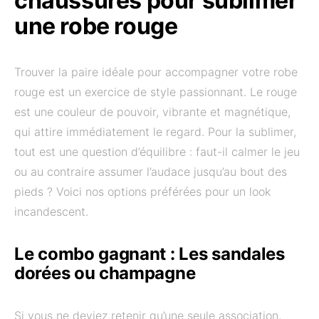
chaussures pour sublimer
une robe rouge
Trouver la paire idéale pour accompagner votre robe
rouge est un exercice de style passionnant. Le rouge
est une couleur de pouvoir, vibrante et magnétique,
qui attire immédiatement le regard. Pour la sublimer,
tout est une question d’équilibre : faut-il calmer le jeu
ou au contraire assumer l’audace jusqu’au bout des
pieds ? Voici nos options préférées pour un look
incandescent.
Le combo gagnant : Les sandales
dorées ou champagne
Si vous ne deviez retenir qu’une seule association,