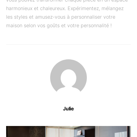
harmonieux et chaleureux. Expérimentez, mélangez
les styles et amusez-vous à personnaliser votre
maison selon vos goûts et votre personnalité !
Julie