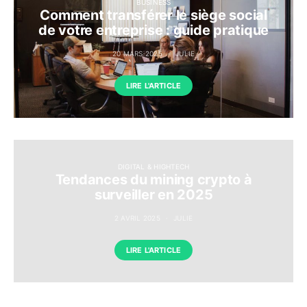
BUSINESS
Comment transférer le siège social
de votre entreprise : guide pratique
20 MARS 2025
JULIE
LIRE L'ARTICLE
DIGITAL & HIGHTECH
Tendances du mining crypto à
surveiller en 2025
2 AVRIL 2025
JULIE
LIRE L'ARTICLE