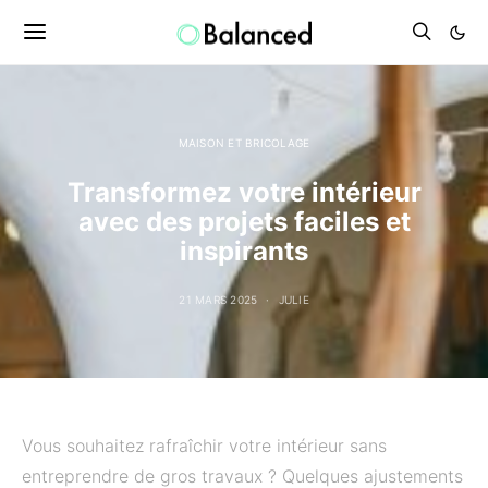
MAISON ET BRICOLAGE
Transformez votre intérieur
avec des projets faciles et
inspirants
21 MARS 2025
JULIE
Vous souhaitez rafraîchir votre intérieur sans
entreprendre de gros travaux ? Quelques ajustements