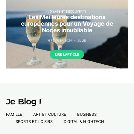
VOYAGE ET DÉCOUVERTE
Les Meilleures destinations
européennes pour un Voyage de
Noces inoubliable
6 FÉVRIER 2024
JULIE
LIRE L'ARTICLE
Je Blog !
FAMILLE
ART ET CULTURE
BUSINESS
SPORTS ET LOISIRS
DIGITAL & HIGHTECH