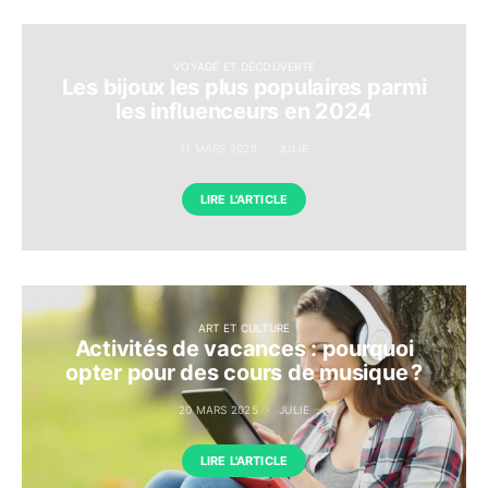
VOYAGE ET DÉCOUVERTE
Les bijoux les plus populaires parmi
les influenceurs en 2024
11 MARS 2025
JULIE
LIRE L'ARTICLE
ART ET CULTURE
Activités de vacances : pourquoi
opter pour des cours de musique ?
20 MARS 2025
JULIE
LIRE L'ARTICLE