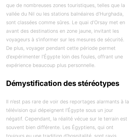
que de nombreuses zones touristiques, telles que la
vallée du Nil ou les stations balnéaires d’Hurghada,
sont classées comme sûres. Le quai d’Orsay met en
avant des destinations en zone jaune, invitant les
voyageurs à s’informer sur les mesures de sécurité.
De plus, voyager pendant cette période permet
d’expérimenter l’Égypte loin des foules, offrant une
expérience beaucoup plus personnelle.
Démystification des stéréotypes
Il n’est pas rare de voir des reportages alarmants à la
télévision qui dépeignent l’Égypte sous un jour
négatif. Cependant, la réalité vécue sur le terrain est
souvent bien différente. Les Égyptiens, qui ont
toujours eu une tradition d’hospitalité, sont ravis