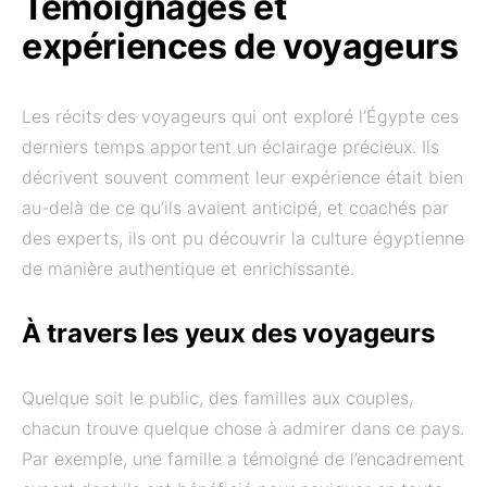
Témoignages et
expériences de voyageurs
Les récits des voyageurs qui ont exploré l’Égypte ces
derniers temps apportent un éclairage précieux. Ils
décrivent souvent comment leur expérience était bien
au-delà de ce qu’ils avaient anticipé, et coachés par
des experts, ils ont pu découvrir la culture égyptienne
de manière authentique et enrichissante.
À travers les yeux des voyageurs
Quelque soit le public, des familles aux couples,
chacun trouve quelque chose à admirer dans ce pays.
Par exemple, une famille a témoigné de l’encadrement