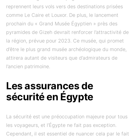
reprennent leurs vols vers des destinations prisées
comme Le Caire et Louxor. De plus, le lancement
prochain du « Grand Musée Égyptien » près des
pyramides de Gizeh devrait renforcer l’attractivité de
la région, prévue pour 2023. Ce musée, qui promet
d’être le plus grand musée archéologique du monde,
attirera autant de visiteurs que d’admirateurs de
l’ancien patrimoine.
Les assurances de
sécurité en Égypte
La sécurité est une préoccupation majeure pour tous
les voyageurs, et l’Égypte ne fait pas exception.
Cependant, il est essentiel de nuancer cela par le fait