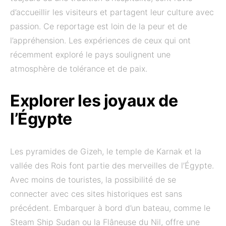
d’accueillir les visiteurs et partagent leur culture avec
passion. Ce reportage est loin de la peur et de
l’appréhension. Les expériences de ceux qui ont
récemment exploré le pays soulignent une
atmosphère de tolérance et de paix.
Explorer les joyaux de
l’Égypte
Les pyramides de Gizeh, le temple de Karnak et la
vallée des Rois font partie des merveilles de l’Égypte.
Avec moins de touristes, la possibilité de se
connecter avec ces sites historiques est sans
précédent. Embarquer à bord d’un bateau, comme le
Steam Ship Sudan ou la Flâneuse du Nil, offre une