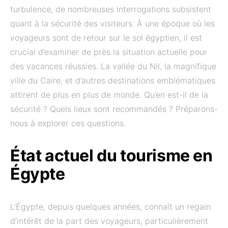
turbulence, de nombreuses interrogations subsistent
quant à la sécurité des visiteurs. À une époque où les
voyageurs sont de retour sur le sol égyptien, il est
crucial d’examiner de près la situation actuelle pour
des vacances réussies. La vallée du Nil, la magnifique
ville du Caire, et d’autres destinations emblématiques
attirent de plus en plus de monde. Qu’en est-il de la
sécurité ? Quels lieux sont recommandés ? Préparons-
nous à explorer ces questions.
État actuel du tourisme en
Égypte
L’Égypte, depuis quelques années, connaît un regain
d’intérêt de la part des voyageurs, particulièrement