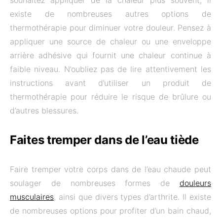
souhaitez appliquer de la chaleur plus souvent, il
existe de nombreuses autres options de
thermothérapie pour diminuer votre douleur. Pensez à
appliquer une source de chaleur ou une enveloppe
arrière adhésive qui fournit une chaleur continue à
faible niveau. N’oubliez pas de lire attentivement les
instructions avant d’utiliser un produit de
thermothérapie pour réduire le risque de brûlure ou
d’autres blessures.
Faites tremper dans de l’eau tiède
Faire tremper votre corps dans de l’eau chaude peut
soulager de nombreuses formes de
douleurs
musculaires
, ainsi que divers types d’arthrite. Il existe
de nombreuses options pour profiter d’un bain chaud,