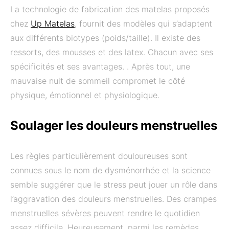
La technologie de fabrication des matelas proposés
chez
Up Matelas
, fournit des modèles qui s’adaptent
aux différents biotypes (poids/taille). Il existe des
ressorts, des mousses et des latex. Chacun avec ses
spécificités et ses avantages. . Après tout, une
mauvaise nuit de sommeil compromet le côté
physique, émotionnel et physiologique.
Soulager les douleurs menstruelles
Les règles particulièrement douloureuses sont
connues sous le nom de dysménorrhée et la science
semble suggérer que le stress peut jouer un rôle dans
l’aggravation des douleurs menstruelles. Des crampes
menstruelles sévères peuvent rendre le quotidien
assez difficile. Heureusement, parmi les remèdes