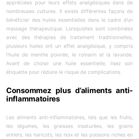
appréciées pour leurs effets analgésiques dans de
nombreuses cultures. Il existe différentes façons de
bénéficier des huiles essentielles dans le cadre d’un
massage thérapeutique. Lorsqu’elles sont combinées
avec des thérapies de traitement traditionnelles,
plusieurs huiles ont un effet analgésique, y compris
l’huile de menthe poivrée, le romarin et la lavande.
Avant de choisir une huile essentielle, lisez son
étiquette pour réduire le risque de complications.
Consommez plus d’aliments anti-
inflammatoires
Les aliments anti-inflammatoires, tels que les fruits,
les légumes, les graisses insaturées, les grains
entiers, les haricots, les noix et les poissons riches en