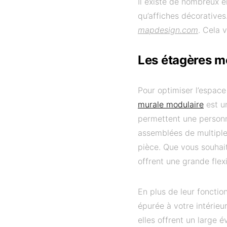
Il existe de nombreux e
qu’affiches décorative
mapdesign.com
. Cela 
Les étagères m
Pour optimiser l’espace 
murale modulaire
est u
permettent une personn
assemblées de multiple
pièce. Que vous souhait
offrent une grande flex
En plus de leur foncti
épurée à votre intérieu
elles offrent un large 