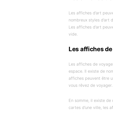
Les affiches d’art peuv
nombreux styles d’art dif
Les affiches d’art peuv
vide.
Les affiches d
Les affiches de voyage
espace. Il existe de no
affiches peuvent être u
vous rêvez de voyager.
En somme, il existe de
cartes d’une ville, les 