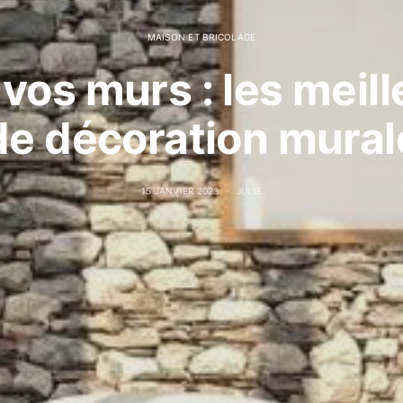
MAISON ET BRICOLAGE
vos murs : les meil
de décoration mural
15 JANVIER 2023
JULIE