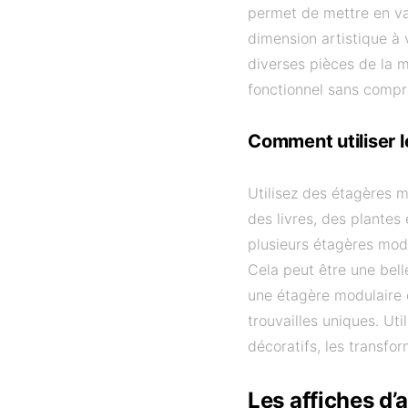
permet de mettre en val
dimension artistique à
diverses pièces de la m
fonctionnel sans compro
Comment utiliser 
Utilisez des étagères m
des livres, des plantes 
plusieurs étagères modu
Cela peut être une bell
une étagère modulaire
trouvailles uniques. Ut
décoratifs, les transfo
Les affiches d’a