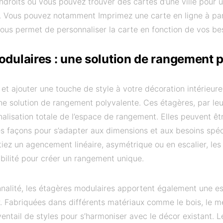
ndroits où vous pouvez trouver des cartes d’une ville pour ut
s. Vous pouvez notamment Imprimez une carte en ligne à par
vous permet de personnaliser la carte en fonction de vos be
odulaires : une solution de rangement 
et ajouter une touche de style à votre décoration intérieure, l
ne solution de rangement polyvalente. Ces étagères, par leu
alisation totale de l’espace de rangement. Elles peuvent êt
s façons pour s’adapter aux dimensions et aux besoins spé
iez un agencement linéaire, asymétrique ou en escalier, le
ibilité pour créer un rangement unique.
onnalité, les étagères modulaires apportent également une e
r. Fabriquées dans différents matériaux comme le bois, le mé
éventail de styles pour s’harmoniser avec le décor existant. 