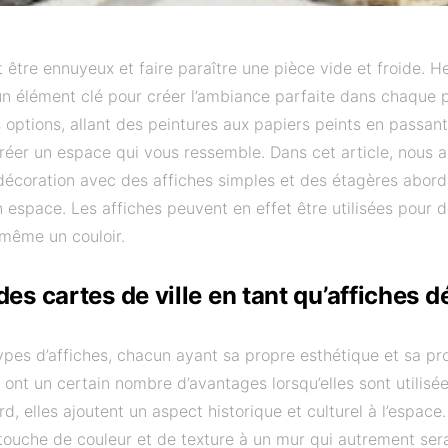
être ennuyeux et faire paraître une pièce vide et froide. H
un élément clé pour créer l’ambiance parfaite dans chaque 
 options, allant des peintures aux papiers peints en passant 
réer un espace qui vous ressemble. Dans cet article, nous al
 décoration avec des affiches simples et des étagères abor
 espace. Les affiches peuvent en effet être utilisées pour
 même un couloir.
es cartes de ville en tant qu’affiches d
ypes d’affiches, chacun ayant sa propre esthétique et sa pr
e ont un certain nombre d’avantages lorsqu’elles sont utilisé
d, elles ajoutent un aspect historique et culturel à l’espace
ouche de couleur et de texture à un mur qui autrement serai