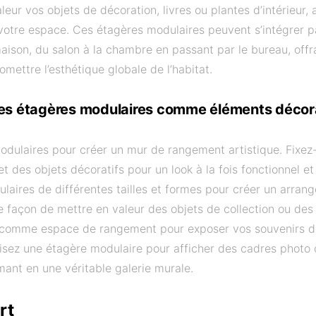
eur vos objets de décoration, livres ou plantes d’intérieur, 
 votre espace. Ces étagères modulaires peuvent s’intégrer 
aison, du salon à la chambre en passant par le bureau, off
mettre l’esthétique globale de l’habitat.
les étagères modulaires comme éléments décora
odulaires pour créer un mur de rangement artistique. Fixez
et des objets décoratifs pour un look à la fois fonctionnel et
laires de différentes tailles et formes pour créer un arran
e façon de mettre en valeur des objets de collection ou des 
 comme espace de rangement pour exposer vos souvenirs d
ilisez une étagère modulaire pour afficher des cadres photo
rmant en une véritable galerie murale.
rt