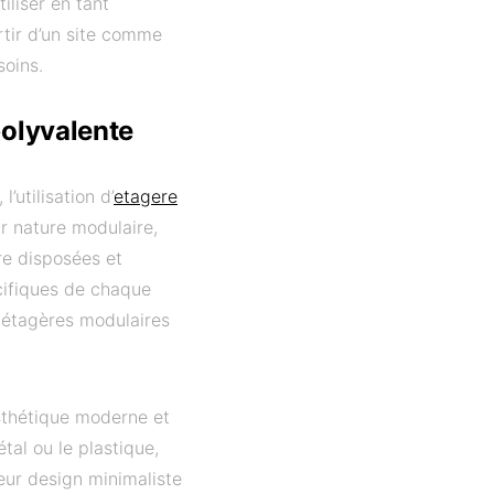
iliser en tant
tir d’un site comme
soins.
polyvalente
’utilisation d’
etagere
r nature modulaire,
re disposées et
cifiques de chaque
s étagères modulaires
sthétique moderne et
tal ou le plastique,
Leur design minimaliste